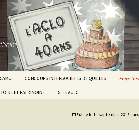
stheim
CAMO
CONCOURS INTERSOCIETES DE QUILLES
Projection
STOIRE ET PATRIMOINE
QUILLES 2012
SITE ACLO
QUILLES 2013
Publié le
14 septembre 2017
dan
CHICKHARDT
QUILLES 2014
QUILLES 2015