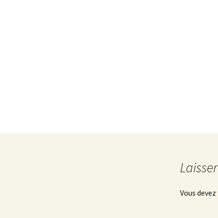
Rando 2015 – 2016
Rando 2016 – 2017
Rando 2017 – 2018
Rando 2018 – 2019
Rando 2019 – 2020
Rando 2020 – 2021
Rando 2021 – 2022
Laisse
Rando 2022 – 2023
rando 2023 – 2024
Vous devez
rando 2025 – 2026