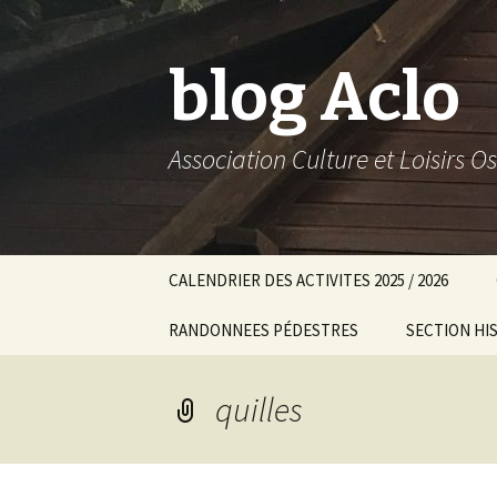
blog Aclo
Association Culture et Loisirs O
Aller
CALENDRIER DES ACTIVITES 2025 / 2026
au
contenu
RANDONNEES PÉDESTRES
SECTION HI
principal
Rando 2012 – 2013
Conférences
quilles
Rando 2013 – 2014
Heinrich S
Rando 2014 – 2015